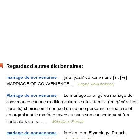
Regardez d'autres dictionnaires:
mariage de convenance
— [mȧ ryȧzh′ də kōnv näns′] n. [Fr]
MARRIAGE OF CONVENIENCE …
English World dictionary
Mariage de convenance
— Le mariage arrangé ou mariage de
convenance est une tradition culturelle où la famille (en général les
parents) choisissent l époux d un ou une personne célibataire et
en organisent le mariage, avec ou sans son consentement (on
parle alors dans… …
Wikipédia en Français
mariage de convenance
— foreign term Etymology: French