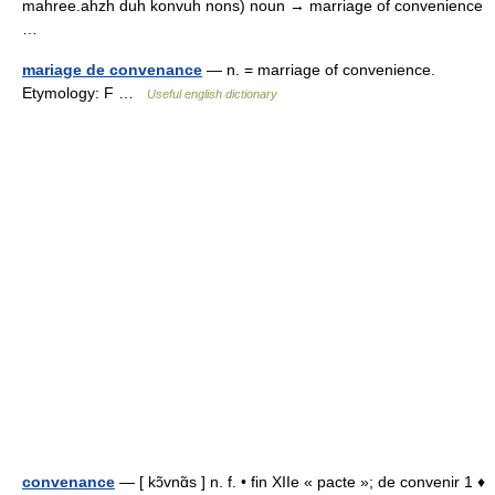
mahree.ahzh duh konvuh nons) noun → marriage of convenience
…
mariage de convenance
— n. = marriage of convenience.
Etymology: F …
Useful english dictionary
convenance
— [ kɔ̃vnɑ̃s ] n. f. • fin XIIe « pacte »; de convenir 1 ♦