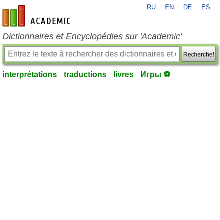
RU
EN
DE
ES
fr-academic.com
Dictionnaires et Encyclopédies sur 'Academic'
Recherche!
interprétations
traductions
livres
Игры ⚽