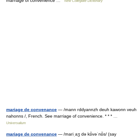
marriage of convenience …
New Collegiate Dictionary
mariage de convenance
— /mann rddyannzh deuh kawonn veuh
nahonns /, French. See marriage of convenience. * * * …
Universalium
mariage de convenance
— /mariˌaʒ də kɒ̃vəˈnɒ̃s/ (say