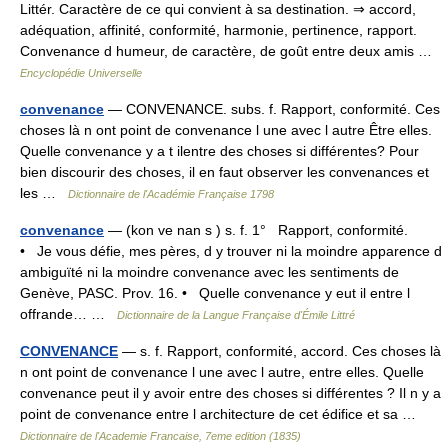
Littér. Caractère de ce qui convient à sa destination. ⇒ accord,
adéquation, affinité, conformité, harmonie, pertinence, rapport.
Convenance d humeur, de caractère, de goût entre deux amis …
Encyclopédie Universelle
convenance
— CONVENANCE. subs. f. Rapport, conformité. Ces
choses là n ont point de convenance l une avec l autre Être elles.
Quelle convenance y a t ilentre des choses si différentes? Pour
bien discourir des choses, il en faut observer les convenances et
les …
Dictionnaire de l'Académie Française 1798
convenance
— (kon ve nan s ) s. f. 1° Rapport, conformité.
• Je vous défie, mes pères, d y trouver ni la moindre apparence d
ambiguïté ni la moindre convenance avec les sentiments de
Genève, PASC. Prov. 16. • Quelle convenance y eut il entre l
offrande… …
Dictionnaire de la Langue Française d'Émile Littré
CONVENANCE
— s. f. Rapport, conformité, accord. Ces choses là
n ont point de convenance l une avec l autre, entre elles. Quelle
convenance peut il y avoir entre des choses si différentes ? Il n y a
point de convenance entre l architecture de cet édifice et sa …
Dictionnaire de l'Academie Francaise, 7eme edition (1835)